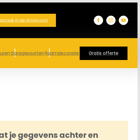
spraak in de showroom
euren
Garagepoorten
Raamdecoratie
Gratis offerte
at je gegevens achter en