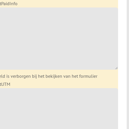
tPaidInfo
eld is verborgen bij het bekijken van het formulier
rtUTM