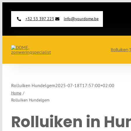
Ga
naar
+32 53 397 223
info@yourdome.be
inhoud
Rolluiken
Rolluiken Hundelgem
2025-07-18T17:57:00+02:00
Home
Rolluiken Hundelgem
Rolluiken in H