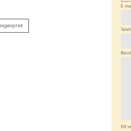
E-ma
iesgesprek
Tele
Besch
Dit v