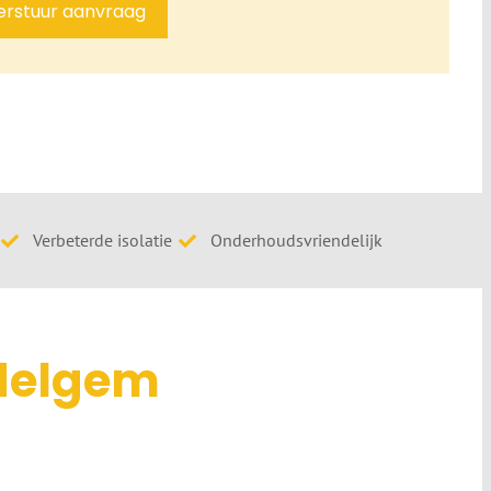
erstuur aanvraag
Verbeterde isolatie
Onderhoudsvriendelijk
ndelgem