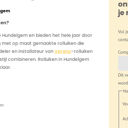
on
je 
elgem
ken?
Vul j
e Hundelgem en bieden het hele jaar door
conta
g met op maat gemaakte rolluiken die
deler en installateur van
Verano
-rolluiken
Com
stijl combineren.
Rolluiken in Hundelgem
klaar.
Dit v
word
N
Vo
en
Ac