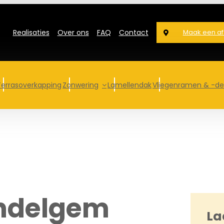
Realisaties
Over ons
FAQ
Contact
Maak een af
Terras­overkapping
Zonwering
Lamellendak
Vliegenramen & -d
undelgem
La