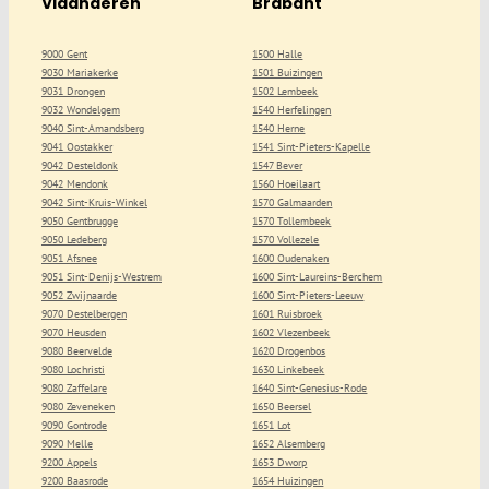
Vlaanderen
Brabant
9000 Gent
1500 Halle
9030 Mariakerke
1501 Buizingen
9031 Drongen
1502 Lembeek
9032 Wondelgem
1540 Herfelingen
9040 Sint-Amandsberg
1540 Herne
9041 Oostakker
1541 Sint-Pieters-Kapelle
9042 Desteldonk
1547 Bever
9042 Mendonk
1560 Hoeilaart
9042 Sint-Kruis-Winkel
1570 Galmaarden
9050 Gentbrugge
1570 Tollembeek
9050 Ledeberg
1570 Vollezele
9051 Afsnee
1600 Oudenaken
9051 Sint-Denijs-Westrem
1600 Sint-Laureins-Berchem
9052 Zwijnaarde
1600 Sint-Pieters-Leeuw
9070 Destelbergen
1601 Ruisbroek
9070 Heusden
1602 Vlezenbeek
9080 Beervelde
1620 Drogenbos
9080 Lochristi
1630 Linkebeek
9080 Zaffelare
1640 Sint-Genesius-Rode
9080 Zeveneken
1650 Beersel
9090 Gontrode
1651 Lot
9090 Melle
1652 Alsemberg
9200 Appels
1653 Dworp
9200 Baasrode
1654 Huizingen