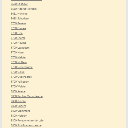
9680 Etikhove
9680 Maarke-Kerkem
9681 Nukerke
9688 Schorisse
9700 Bevere
9700 Edelare
9700 Eine
9700 Ename
9700 Heurne
9700 Leupegem
9700 Mater
9700 Melden
9700 Mullem
9700 Nederename
9700 Ooike
9700 Oudenaarde
9700 Volkegem
9700 Welden
9800 Astene
9800 Bachte-Maria-Leerne
9800 Deinze
9800 Gottem
9800 Grammene
9800 Meigem
9800 Petegem-aan-de-Leie
9800 Sint-Martens-Leerne