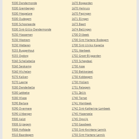
9200 Dendermonde
1670 Bogaarden
9200 Grembergen
1670 Heikruis
9200 Mespelare
1670 Pepingen
9200 Oudegem
1671 Elingen
9200 Schoonaarde
1673 Beert
9200 Sint-Gillis-Dendermonde
1674 Bellingen
9230 Massemen
1700 Dilbeek
9230 Westrem
1700 Sint-Martens-Bodegem
9230 Wetteren
1700 Sint-Ulriks-Kapelle
9255 Buggenhout
1701 Itterbeek
9255 Opdorp
1702 Groot-Bijgaarden
9260 Schellebelle
1703 Schepdaal
9260 Serskamp
1730 Asse
9260 Wichelen
1730 Bekkerzeel
9270 Kalken
1730 Kobbegem
9270 Laarne
1730 Mollem
9280 Denderbelle
1731 Relegem
9280 Lebbeke
1731 Zellik
9280 Wieze
1740 Ternat
9290 Berlare
1741 Wambeek
9290 Overmere
1742 Sint-Katherina-Lombeek
9290 Uitbergen
1745 Mazenzele
9300 Aalst
1745 Opwijk
9308 Gijzegem
1750 Gaasbeek
9308 Hofstade
1750 Sint-Kwintens-Lennik
9310 Baardegem
1750 Sint-Martens-Lennik