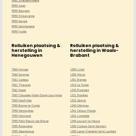
9860 Scheldewindeke
9890 Asper
9890 Baaigem
9890 Dikkelvenne
9890 Gavere
9890 Semmerzake
9890 Vurste
Rolluiken plaatsing &
Rolluiken plaatsing &
herstelling in
herstelling in Waals-
Henegouwen
Brabant
7060 Horrues
1300 Limal
7060 Soignies
1300 Wavre
7061 Casteau
1301 Bierges
7061 Thieusies
1310 La Hulpe
7062 Naast
1330 Rixensart
7063 Chaussée-Notre-Dame-Louvignies
1331 Rosières
7063 Neufvilles
1332 Genval
7090 Braine-le-Comte
1340 Ottignies
7090 Hennuyères
1341 Céroux-Mousty
7090 Henripont
1342 Limelette
7090 Petit-Rœulx-lez-Braine
1348 Louvain-la-Neuve
7090 Ronquières
1380 Couture-Saint-Germain
7090 Steenkerque
1380 Lasne-Chapelle-Saint-Lambert