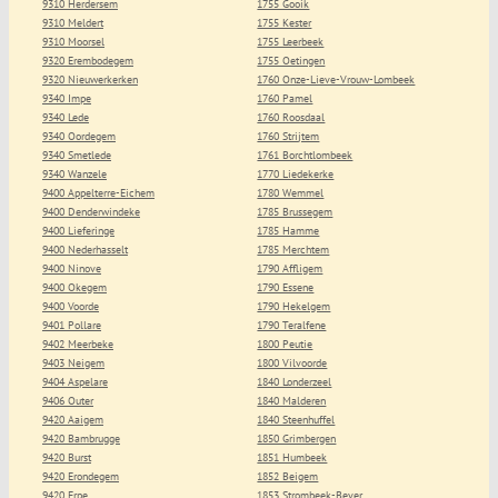
9310 Herdersem
1755 Gooik
9310 Meldert
1755 Kester
9310 Moorsel
1755 Leerbeek
9320 Erembodegem
1755 Oetingen
9320 Nieuwerkerken
1760 Onze-Lieve-Vrouw-Lombeek
9340 Impe
1760 Pamel
9340 Lede
1760 Roosdaal
9340 Oordegem
1760 Strijtem
9340 Smetlede
1761 Borchtlombeek
9340 Wanzele
1770 Liedekerke
9400 Appelterre-Eichem
1780 Wemmel
9400 Denderwindeke
1785 Brussegem
9400 Lieferinge
1785 Hamme
9400 Nederhasselt
1785 Merchtem
9400 Ninove
1790 Affligem
9400 Okegem
1790 Essene
9400 Voorde
1790 Hekelgem
9401 Pollare
1790 Teralfene
9402 Meerbeke
1800 Peutie
9403 Neigem
1800 Vilvoorde
9404 Aspelare
1840 Londerzeel
9406 Outer
1840 Malderen
9420 Aaigem
1840 Steenhuffel
9420 Bambrugge
1850 Grimbergen
9420 Burst
1851 Humbeek
9420 Erondegem
1852 Beigem
9420 Erpe
1853 Strombeek-Bever