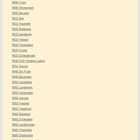
9800 Vinkt
9800 Wontergem
9800 Zeveren
9810 Eke
9810 Nazareth
9820 Bottelare
9820 Lemberge
9820 Melsen
9820 Merelbeke
9820 Munte
9820 Schelderode
9830 Sint-Martens-Latem
9831 Deurle
9840 De Pinte
9840 Zevergem
9850 Hansbeke
9850 Landegem
9850 Merendree
9850 Nevele
9850 Poesele
9850 Vosselare
9860 Balegem
9860 Gijzenzele
9860 Landskouter
9860 Moortsele
9860 Oosterzele