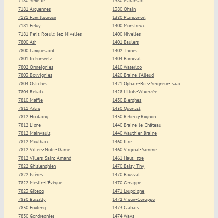
7180 Seneffe
1380 Maransart
7181 Arquennes
1380 Ohain
7181 Familleureux
1380 Plancenoit
7181 Feluy
1400 Monstreux
7181 Petit-Rœulx-lez-Nivelles
1400 Nivelles
7800 Ath
1401 Baulers
7800 Lanquesaint
1402 Thines
7801 Irchonwelz
1404 Bornival
7802 Ormeignies
1410 Waterloo
7803 Bouvignies
1420 Braine-l’Alleud
7804 Ostiches
1421 Ophain-Bois-Seigneur-Isaac
7804 Rebaix
1428 Lillois-Witterzée
7810 Maffle
1430 Bierghes
7811 Arbre
1430 Quenast
7812 Houtaing
1430 Rebecq-Rognon
7812 Ligne
1440 Braine-le-Château
7812 Mainvault
1440 Wauthier-Braine
7812 Moulbaix
1460 Ittre
7812 Villers-Notre-Dame
1460 Virginal-Samme
7812 Villers-Saint-Amand
1461 Haut-Ittre
7822 Ghislenghien
1470 Baisy-Thy
7822 Isières
1470 Bousval
7822 Meslin-l’Évêque
1470 Genappe
7823 Gibecq
1471 Loupoigne
7830 Bassilly
1472 Vieux-Genappe
7830 Fouleng
1473 Glabais
7830 Gondregnies
1474 Ways