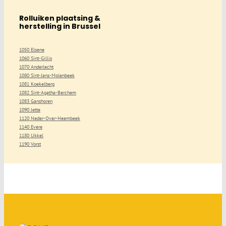
Rolluiken plaatsing &
herstelling in Brussel
1050 Elsene
1060 Sint-Gillis
1070 Anderlecht
1080 Sint-Jans-Molenbeek
1081 Koekelberg
1082 Sint-Agatha-Berchem
1083 Ganshoren
1090 Jette
1120 Neder-Over-Heembeek
1140 Evere
1180 Ukkel
1190 Vorst