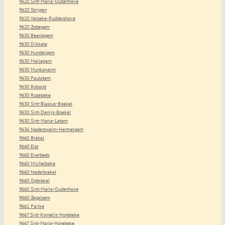
9620 Sint-Maria-Oudenhove
9620 Strijpen
9620 Velzeke-Ruddershove
9620 Zottegem
9630 Beerlegem
9630 Dikkele
9630 Hundelgem
9630 Meilegem
9630 Munkzwalm
9630 Paulatem
9630 Roborst
9630 Rozebeke
9630 Sint-Blasius-Boekel
9630 Sint-Denijs-Boekel
9630 Sint-Maria-Latem
9636 Nederzwalm-Hermelgem
9660 Brakel
9660 Elst
9660 Everbeek
9660 Michelbeke
9660 Nederbrakel
9660 Opbrakel
9660 Sint-Maria-Oudenhove
9660 Zegelsem
9661 Parike
9667 Sint-Kornelis-Horebeke
9667 Sint-Maria-Horebeke