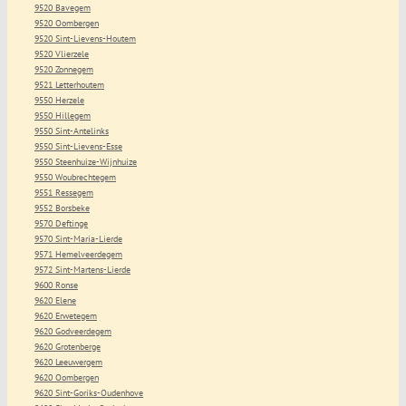
9520 Bavegem
9520 Oombergen
9520 Sint-Lievens-Houtem
9520 Vlierzele
9520 Zonnegem
9521 Letterhoutem
9550 Herzele
9550 Hillegem
9550 Sint-Antelinks
9550 Sint-Lievens-Esse
9550 Steenhuize-Wijnhuize
9550 Woubrechtegem
9551 Ressegem
9552 Borsbeke
9570 Deftinge
9570 Sint-Maria-Lierde
9571 Hemelveerdegem
9572 Sint-Martens-Lierde
9600 Ronse
9620 Elene
9620 Erwetegem
9620 Godveerdegem
9620 Grotenberge
9620 Leeuwergem
9620 Oombergen
9620 Sint-Goriks-Oudenhove