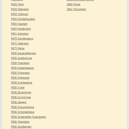
9420 Mere
1860 Meise
9420 Ottergem
1861 Wolvertem
9420 Vlekkem
9450 Denderhoutem
9450 Haaltert
9450 Heldergem
9451 Kerksken
9470 Denderleeuw
9472 Iddergem
9473 Welle
9500 Geraardsbergen
9500 Goeferdinge
9500 Moerbeke
9500 Nederboelare
9500 Onkerzele
9500 Ophasselt
9500 Overboelare
9500 Viane
9500 Zarlardinge
9506 Grimminge
9506 Idegem
9506 Nieuwenhove
9506 Schendelbeke
9506 Smeerebbe-Vloerzegem
9506 Waarbeke
9506 Zandbergen