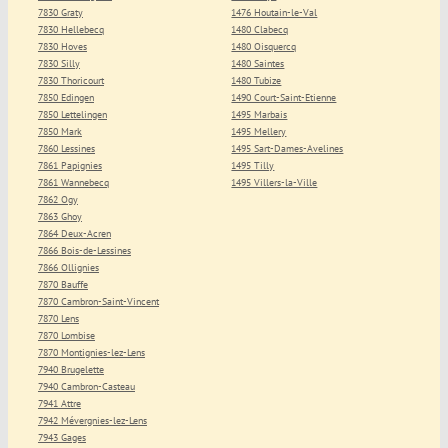
7830 Graty
1476 Houtain-le-Val
7830 Hellebecq
1480 Clabecq
7830 Hoves
1480 Oisquercq
7830 Silly
1480 Saintes
7830 Thoricourt
1480 Tubize
7850 Edingen
1490 Court-Saint-Etienne
7850 Lettelingen
1495 Marbais
7850 Mark
1495 Mellery
7860 Lessines
1495 Sart-Dames-Avelines
7861 Papignies
1495 Tilly
7861 Wannebecq
1495 Villers-la-Ville
7862 Ogy
7863 Ghoy
7864 Deux-Acren
7866 Bois-de-Lessines
7866 Ollignies
7870 Bauffe
7870 Cambron-Saint-Vincent
7870 Lens
7870 Lombise
7870 Montignies-lez-Lens
7940 Brugelette
7940 Cambron-Casteau
7941 Attre
7942 Mévergnies-lez-Lens
7943 Gages